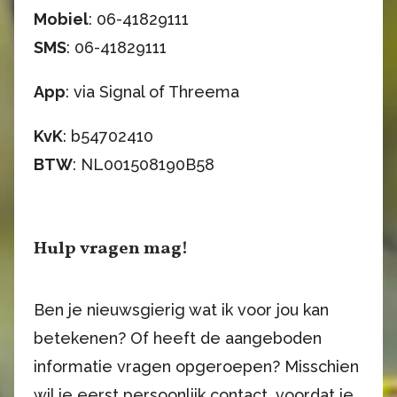
Mobiel
: 06-41829111
SMS
: 06-41829111
App
: via Signal of Threema
KvK
: b54702410
BTW
: NL001508190B58
Hulp vragen mag!
Ben je nieuwsgierig wat ik voor jou kan
betekenen? Of heeft de aangeboden
informatie vragen opgeroepen? Misschien
wil je eerst persoonlijk contact, voordat je