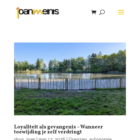
Loyaliteit als gevangenis – Wanneer
toewijding je zelf verdringt
door
Joan
|
mei 12, 2026
|
Grenzen, autonomie