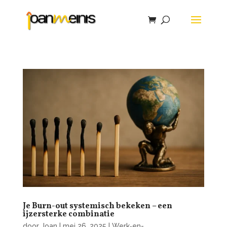
Je Burn-out systemisch bekeken – een
ijzersterke combinatie
door
Joan
|
mei 26, 2025
|
Werk‑en-