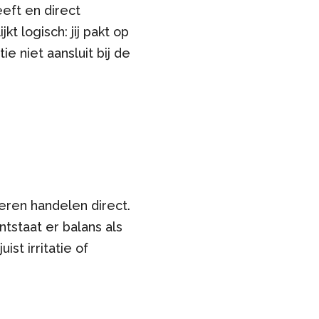
eft en direct
t logisch: jij pakt op
e niet aansluit bij de
ren handelen direct.
tstaat er balans als
st irritatie of