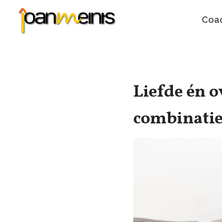
Coac
Liefde én o
combinati