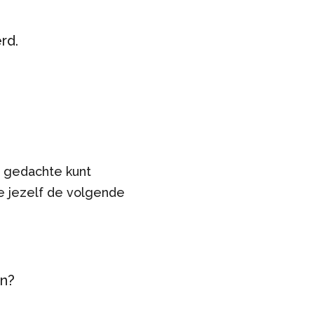
rd.
ie gedachte kunt
e jezelf de volgende
en?