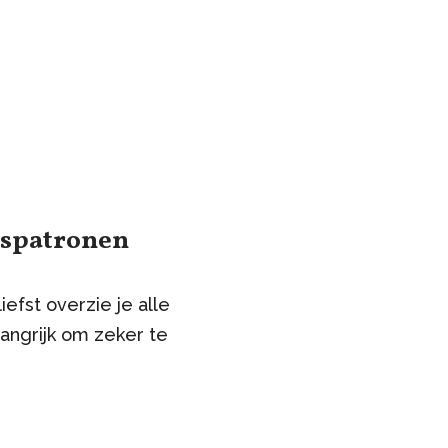
gspatronen
efst overzie je alle
langrijk om zeker te