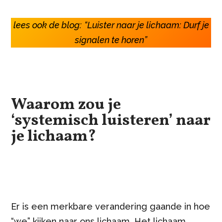
lees ook de blog:
“Luister naar je lichaam: Durf je
signalen te horen”
Waarom zou je
‘systemisch luisteren’ naar
je lichaam?
Er is een merkbare verandering gaande in hoe
“we” kijken naar ons lichaam. Het lichaam