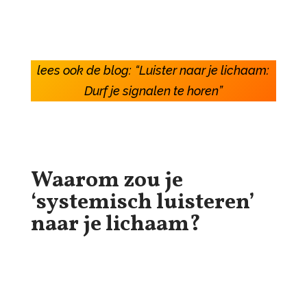
lees ook de blog:
“Luister naar je lichaam:
Durf je signalen te horen”
Waarom zou je
‘systemisch luisteren’
naar je lichaam?