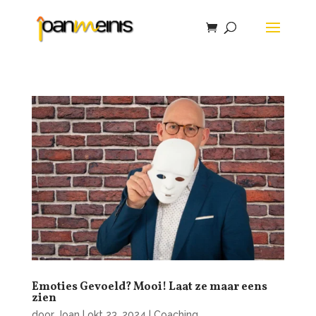
Emoties Gevoeld? Mooi! Laat ze maar eens
zien
door
Joan
|
okt 23, 2024
|
Coaching