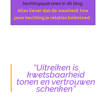
hechtingspatronen in dit blog:
Alles liever dan de waarheid: hoe
jouw hechting je relaties beïnvloed.
“Uitreiken is
kwetsbaarheid
tonen en vertrouwen
schenken”