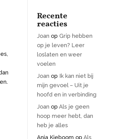
Recente
reacties
Joan
op
Grip hebben
op je leven? Leer
ies,
loslaten en weer
voelen
 dan
Joan
op
Ik kan niet bij
en.
mijn gevoel – Uit je
hoofd en in verbinding
Joan
op
Als je geen
hoop meer hebt, dan
heb je alles
Anja Kieboom
op
Als