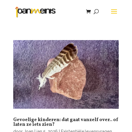
Gevoelige kinderen: dat gaat vanzelf over.. of
laten ze iets zien?
door
Joan
|
jan 5, 2026
|
Existentiële levensvragen