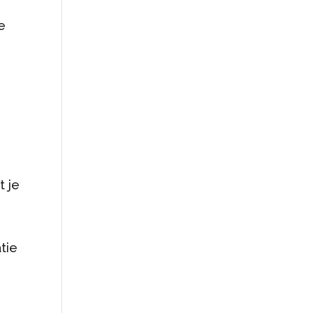
e
t je
tie