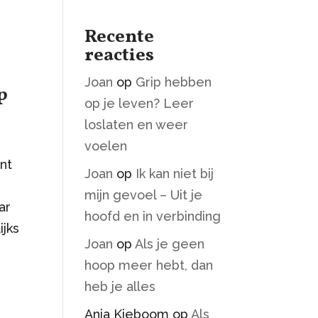
Recente
reacties
Joan
op
Grip hebben
p
op je leven? Leer
loslaten en weer
voelen
nt
Joan
op
Ik kan niet bij
mijn gevoel – Uit je
ar
hoofd en in verbinding
ijks
Joan
op
Als je geen
hoop meer hebt, dan
heb je alles
Anja Kieboom
op
Als