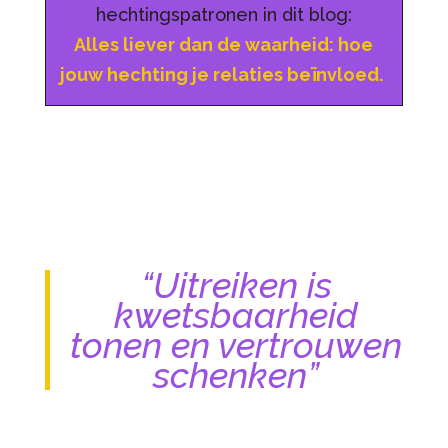
hechtingspatronen in dit blog:
Alles liever dan de waarheid: hoe
jouw hechting je relaties beïnvloed.
“Uitreiken is
kwetsbaarheid
tonen en vertrouwen
schenken”