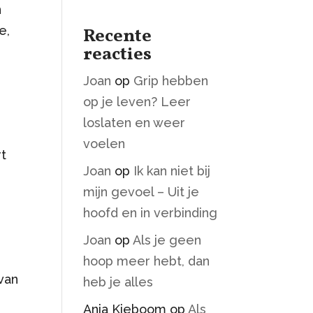
n
e,
Recente
reacties
Joan
op
Grip hebben
op je leven? Leer
loslaten en weer
voelen
rt
Joan
op
Ik kan niet bij
mijn gevoel – Uit je
hoofd en in verbinding
Joan
op
Als je geen
hoop meer hebt, dan
 van
heb je alles
Anja Kieboom
op
Als