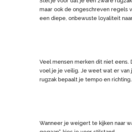
Stel je voor dat je een zware rugzak
maar ook de ongeschreven regels v
een diepe, onbewuste loyaliteit naa
Veel mensen merken dit niet eens. De
voel je je veilig. Je weet wat er van 
rugzak bepaalt je tempo en richting.
Wanneer je weigert te kijken naar wat
gegaan”, kies je voor stilstand.