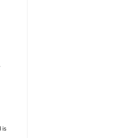
,
n
,
 is