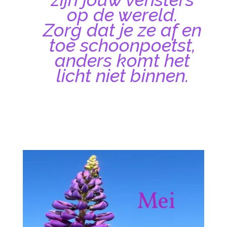
op de wereld.
Zorg dat je ze af en
toe schoonpoetst,
anders komt het
licht niet binnen.