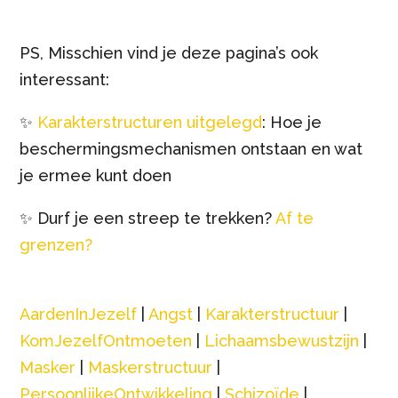
PS, Misschien vind je deze pagina’s ook
interessant:
✨
Karakterstructuren uitgelegd
: Hoe je
beschermingsmechanismen ontstaan en wat
je ermee kunt doen
✨ Durf je een streep te trekken?
Af te
grenzen?
AardenInJezelf
|
Angst
|
Karakterstructuur
|
KomJezelfOntmoeten
|
Lichaamsbewustzijn
|
Masker
|
Maskerstructuur
|
PersoonlijkeOntwikkeling
|
Schizoïde
|