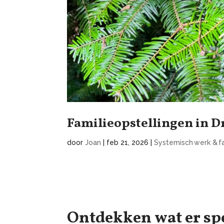
Familieopstellingen in 
door
Joan
|
feb 21, 2026
|
Systemisch werk & f
Ontdekken wat er sp