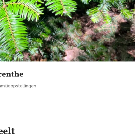
Drenthe
amilieopstellingen
eelt