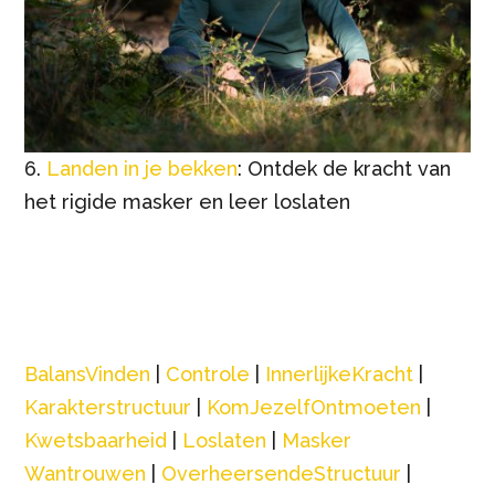
6.
Landen in je bekken
: Ontdek de kracht van
het rigide masker en leer loslaten
BalansVinden
|
Controle
|
InnerlijkeKracht
|
Karakterstructuur
|
KomJezelfOntmoeten
|
Kwetsbaarheid
|
Loslaten
|
Masker
Wantrouwen
|
OverheersendeStructuur
|